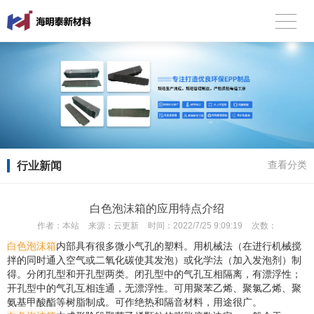
行业新闻
查看分类
白色泡沫箱的应用特点介绍
作者：
本站
来源：
云更新
时间：
2022/7/25 9:09:19
次数：
白色泡沫箱
内部具有很多微小气孔的塑料。用机械法（在进行机械搅
拌的同时通入空气或二氧化碳使其发泡）或化学法（加入发泡剂）制
得。分闭孔型和开孔型两类。闭孔型中的气孔互相隔离，有漂浮性；
开孔型中的气孔互相连通，无漂浮性。可用聚苯乙烯、聚氯乙烯、聚
氨基甲酸酯等树脂制成。可作绝热和隔音材料，用途很广。