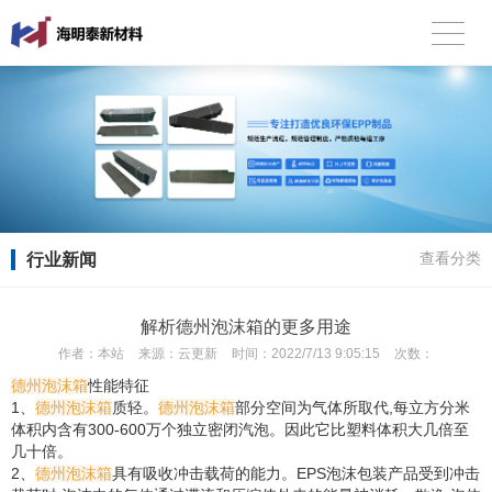
行业新闻
查看分类
解析德州泡沫箱的更多用途
作者：
本站
来源：
云更新
时间：
2022/7/13 9:05:15
次数：
德州泡沫箱
性能特征
1、
德州泡沫箱
质轻。
德州泡沫箱
部分空间为气体所取代,每立方分米
体积内含有300-600万个独立密闭汽泡。因此它比塑料体积大几倍至
几十倍。
2、
德州泡沫箱
具有吸收冲击载荷的能力。EPS泡沫包装产品受到冲击