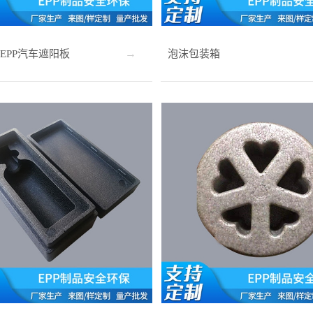
EPP汽车遮阳板
泡沫包装箱