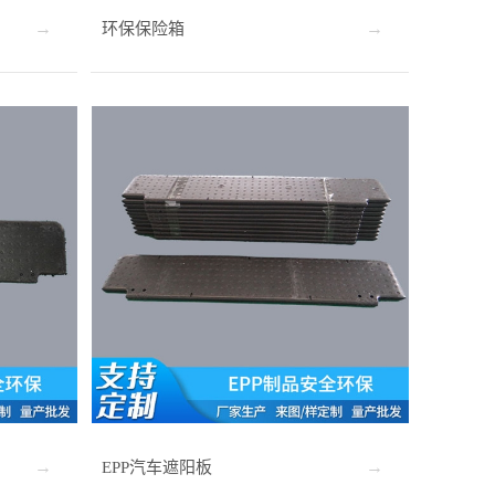
环保保险箱
EPP汽车遮阳板