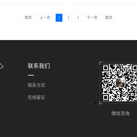
首页
上一页
1
2
3
下一页
尾页
心
联系我们
联系方式
在线留言
微信咨询