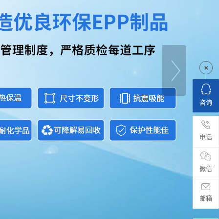
咨询
电话
微信
邮箱