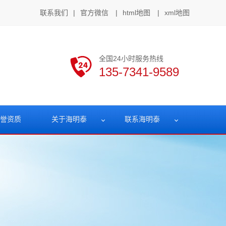
联系我们
|
官方微信
|
html地图
|
xml地图
全国24小时服务热线
135-7341-9589
誉资质
关于海明泰
联系海明泰